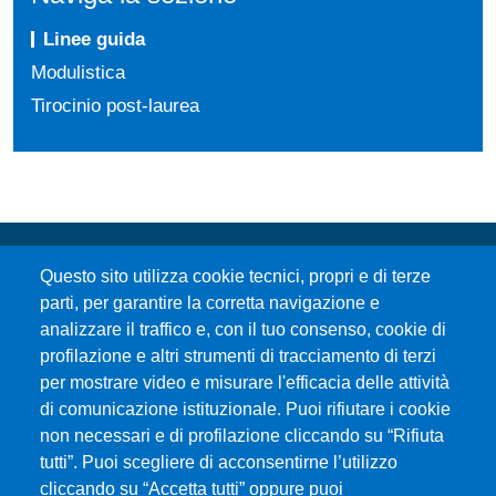
Linee guida
Modulistica
Tirocinio post-laurea
Questo sito utilizza cookie tecnici, propri e di terze
parti, per garantire la corretta navigazione e
analizzare il traffico e, con il tuo consenso, cookie di
profilazione e altri strumenti di tracciamento di terzi
per mostrare video e misurare l'efficacia delle attività
Università degli Studi di Messina
di comunicazione istituzionale. Puoi rifiutare i cookie
Piazza Pugliatti, 1 - 98122 Messina
non necessari e di profilazione cliccando su “Rifiuta
Cod. Fiscale 80004070837
tutti”. Puoi scegliere di acconsentirne l’utilizzo
P.IVA 00724160833
cliccando su “Accetta tutti” oppure puoi
Centralino: 090 676 1