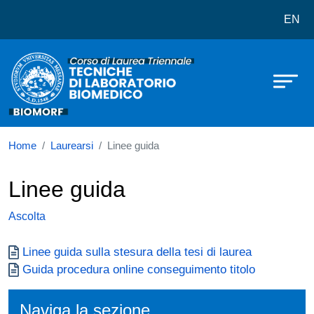
Corso di laurea in Tecniche di Lab
Salta al contenuto principale
EN
Home
Laurearsi
Linee guida
Linee guida
Ascolta
Documento
Linee guida sulla stesura della tesi di laurea
Documento
Guida procedura online conseguimento titolo
Naviga la sezione